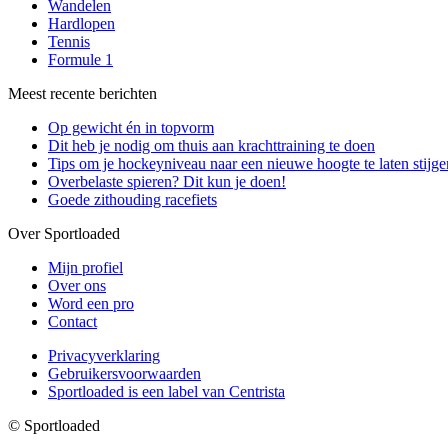
Wandelen
Hardlopen
Tennis
Formule 1
Meest recente berichten
Op gewicht én in topvorm
Dit heb je nodig om thuis aan krachttraining te doen
Tips om je hockeyniveau naar een nieuwe hoogte te laten stijge
Overbelaste spieren? Dit kun je doen!
Goede zithouding racefiets
Over Sportloaded
Mijn profiel
Over ons
Word een pro
Contact
Privacyverklaring
Gebruikersvoorwaarden
Sportloaded is een label van Centrista
© Sportloaded