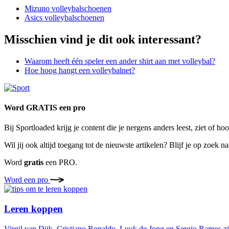
Mizuno volleybalschoenen
Asics volleybalschoenen
Misschien vind je dit ook interessant?
Waarom heeft één speler een ander shirt aan met volleybal?
Hoe hoog hangt een volleybalnet?
Word GRATIS een pro
Bij Sportloaded krijg je content die je nergens anders leest, ziet of 
Wil jij ook altijd toegang tot de nieuwste artikelen? Blijf je op zoek
Word
gratis
een PRO.
Word een pro
Leren koppen
Virgil van Dijk, Cristiano Ronaldo, Luuk de Jong en Sergio Ramos zijn