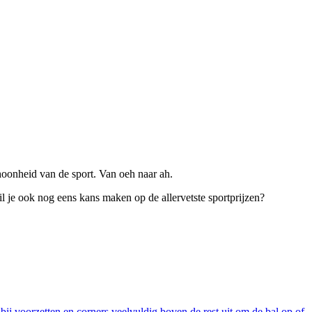
choonheid van de sport. Van oeh naar ah.
il je ook nog eens kans maken op de allervetste sportprijzen?
bij voorzetten en corners veelvuldig boven de rest uit om de bal op of