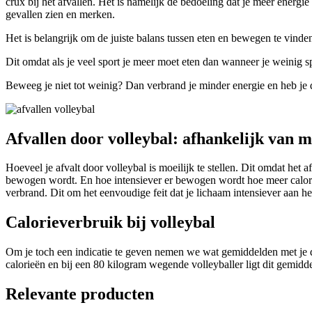
crux bij het afvallen. Het is namelijk de bedoeling dat je meer energi
gevallen zien en merken.
Het is belangrijk om de juiste balans tussen eten en bewegen te vinde
Dit omdat als je veel sport je meer moet eten dan wanneer je weinig sp
Beweeg je niet tot weinig? Dan verbrand je minder energie en heb je d
Afvallen door volleybal: afhankelijk van 
Hoeveel je afvalt door volleybal is moeilijk te stellen. Dit omdat het a
bewogen wordt. En hoe intensiever er bewogen wordt hoe meer calorie
verbrand. Dit om het eenvoudige feit dat je lichaam intensiever aan h
Calorieverbruik bij volleybal
Om je toch een indicatie te geven nemen we wat gemiddelden met je d
calorieën en bij een 80 kilogram wegende volleyballer ligt dit gemidd
Relevante producten