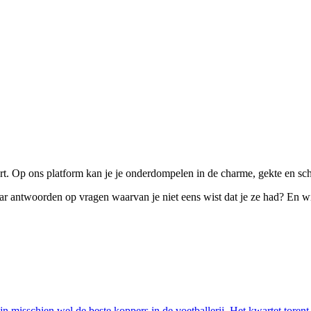
hoort. Op ons platform kan je je onderdompelen in de charme, gekte en s
 naar antwoorden op vragen waarvan je niet eens wist dat je ze had? En w
 misschien wel de beste koppers in de voetballerij. Het kwartet torent 