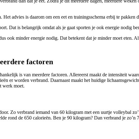
e verbrand dan dat je eet. Zodra je dit meerdere dagen, meerdere weken 
n. Het advies is daarom om een eet en trainingsschema erbij te pakken di
ort. Dat is belangrijk omdat als je gaat sporten je ook energie nodig ben
us ook minder energie nodig. Dat betekent dat je minder moet eten. Alth
meerdere factoren
fhankelijk is van meerdere factoren. Allereerst maakt de intensiteit waaro
ën er worden verbrand. Daarnaast maakt het huidige lichaamsgewicht ui
et werk moet.
oor. Zo verbrand iemand van 60 kilogram met een uurtje volleybal zo’n 
elde rond de 650 calorieën. Ben je 90 kilogram? Dan verbrand je zo’n 7