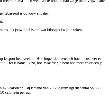
of meerdere maanden weet vol te houden dan zal je dit in vrijwel alle
e gebaseerd is op jouw situatie.
t.
ans, als jouw doel is om wat kilootjes kwijt te raken.
p je sport heel veel uit. Hoe hoger de intensiteit hoe intensiever er
t. Het is namelijk zo, hoe zwaarder je bent hoe meer calorieën je
475 calorieën. Bij iemand van 70 kilogram ligt dit aantal op 560
50 calorieën per uur.