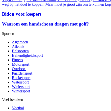
weg bij het doel te koppen. Maar moet je groot zijn om te kunnen kop
Bidon voor keepers
Waarom een handschoen dragen met golf?
Sporten
Algemeen
Atletiek
Balsporten
Behendigheidssport
Fitness
Motorsport
Outdoor
Paardensport
Racketsport
Watersport
Wielersport
Wintersport
Veel bekeken
Voetbal