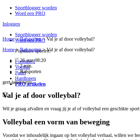
Sportblogger worden
Word een PRO
Inloggen
Sportblogger worden
Home
>
Balsporten
>
Val je af door volleybal?
Word een PRO
Home
>
Balsporten
>
Val je af door volleybal?
Populaire sporten:
26 aug 08:20
Formule 1
2 min.
Voetbal
Balsporten
Padel
Hardlopen
gert-janstevens
PRO artikelen
Val je af door volleybal?
Wil je graag afvallen en vraag jij je af of volleybal een geschikte spo
Volleybal een vorm van beweging
Voordat we inhoudelijk ingaan op het volleybal verhaal, willen we ben