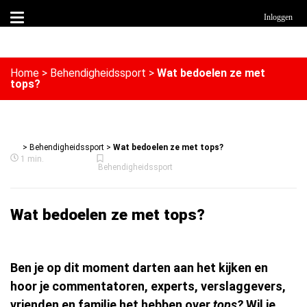
Inloggen
Home
>
Behendigheidssport
>
Wat bedoelen ze met
tops?
>
Behendigheidssport
>
Wat bedoelen ze met tops?
1 min.
Behendigheidssport
Wat bedoelen ze met tops?
Ben je op dit moment darten aan het kijken en
hoor je commentatoren, experts, verslaggevers,
vrienden en familie het hebben over
tops?
Wil je