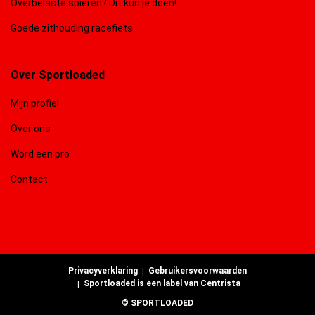
Overbelaste spieren? Dit kun je doen!
Goede zithouding racefiets
Over Sportloaded
Mijn profiel
Over ons
Word een pro
Contact
Privacyverklaring
Gebruikersvoorwaarden
Sportloaded is een label van Centrista
© SPORTLOADED