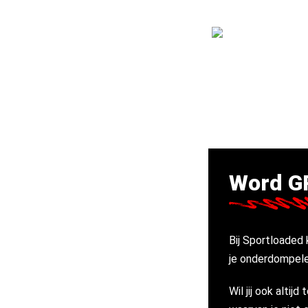
Word G
Bij Sportloaded 
je onderdompele
Wil jij ook alti