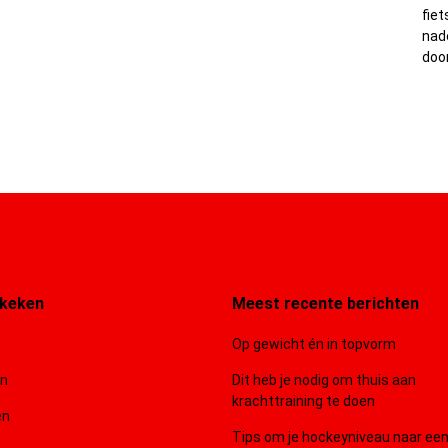
fiet
nade
door
ekeken
Meest recente berichten
Op gewicht én in topvorm
en
Dit heb je nodig om thuis aan
krachttraining te doen
en
Tips om je hockeyniveau naar ee