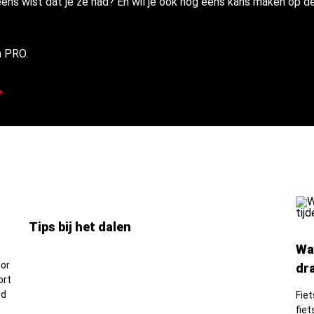
eens wist dat je ze had? En wil je ook nog eens kans maken op d
 PRO.
Tips bij het dalen
Wa
oor
dr
ort
id
Fiet
fie