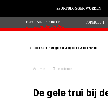
SPORTBLOGGER WORDEN
POPULAIRE SPORTEN:
FORMULE 1
Home
>
Racefietsen
>
De gele trui bij de Tour
>
Racefietsen
>
De gele trui bij de Tour de France
2 min.
Racefietsen
De gele trui bij 