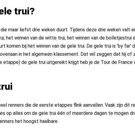
ele trui?
die maar liefst drie weken duurt. Tijdens deze drie weken valt 
i, het winnen van de witte trui, het winnen van de bolletjestrui 
urt komen bij het winnen van de gele trui. De gele trui is ‘by far
bovenaan in het algemeen klassement. Dat wil zeggen dat hij of z
te etappe) de gele trui uitgereikt krijgt heb je de Tour de France
rui
veel renners die de eerste etappes flink aanvallen. Vaak zijn dit
lles op alles om de gele trui één of meerdere dagen te mogen dr
 renners het hoogst haalbare.