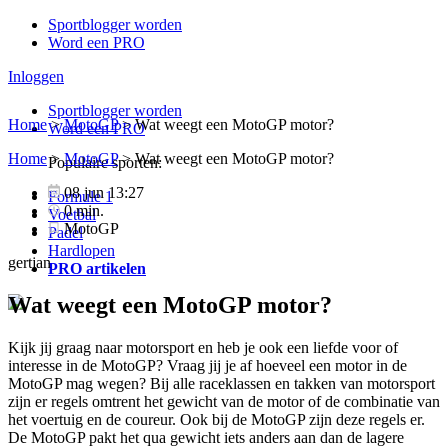
Sportblogger worden
Word een PRO
Inloggen
Sportblogger worden
Home
>
MotoGP
>
Wat weegt een MotoGP motor?
Word een PRO
Home
>
MotoGP
>
Wat weegt een MotoGP motor?
Populaire sporten:
08 jun 13:27
Formule 1
0 min.
Voetbal
MotoGP
Padel
Hardlopen
gertjan
PRO artikelen
Wat weegt een MotoGP motor?
Kijk jij graag naar motorsport en heb je ook een liefde voor of
interesse in de MotoGP? Vraag jij je af hoeveel een motor in de
MotoGP mag wegen? Bij alle raceklassen en takken van motorsport
zijn er regels omtrent het gewicht van de motor of de combinatie van
het voertuig en de coureur. Ook bij de MotoGP zijn deze regels er.
De MotoGP pakt het qua gewicht iets anders aan dan de lagere